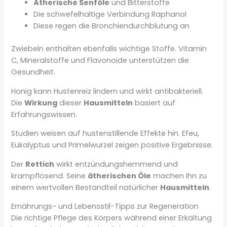
Ätherische Senföle
und Bitterstoffe
Die schwefelhaltige Verbindung Raphanol
Diese regen die Bronchiendurchblutung an
Zwiebeln enthalten ebenfalls wichtige Stoffe. Vitamin
C, Mineralstoffe und Flavonoide unterstützen die
Gesundheit.
Honig kann Hustenreiz lindern und wirkt antibakteriell.
Die
Wirkung
dieser
Hausmitteln
basiert auf
Erfahrungswissen.
Studien weisen auf hustenstillende Effekte hin. Efeu,
Eukalyptus und Primelwurzel zeigen positive Ergebnisse.
Der
Rettich
wirkt entzündungshemmend und
krampflösend. Seine
ätherischen Öle
machen ihn zu
einem wertvollen Bestandteil natürlicher
Hausmitteln
.
Ernährungs- und Lebensstil-Tipps zur Regeneration
Die richtige Pflege des Körpers während einer Erkältung