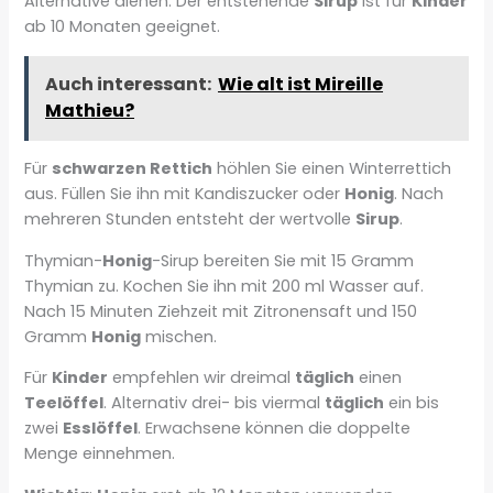
Alternative dienen. Der entstehende
Sirup
ist für
Kinder
ab 10 Monaten geeignet.
Auch interessant:
Wie alt ist Mireille
Mathieu?
Für
schwarzen Rettich
höhlen Sie einen Winterrettich
aus. Füllen Sie ihn mit Kandiszucker oder
Honig
. Nach
mehreren Stunden entsteht der wertvolle
Sirup
.
Thymian-
Honig
-Sirup bereiten Sie mit 15 Gramm
Thymian zu. Kochen Sie ihn mit 200 ml Wasser auf.
Nach 15 Minuten Ziehzeit mit Zitronensaft und 150
Gramm
Honig
mischen.
Für
Kinder
empfehlen wir dreimal
täglich
einen
Teelöffel
. Alternativ drei- bis viermal
täglich
ein bis
zwei
Esslöffel
. Erwachsene können die doppelte
Menge einnehmen.