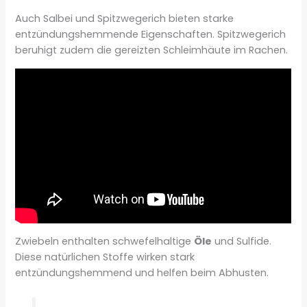
Auch Salbei und Spitzwegerich bieten starke
entzündungshemmende Eigenschaften. Spitzwegerich
beruhigt zudem die gereizten Schleimhäute im Rachen.
Zwiebeln enthalten schwefelhaltige
Öle
und Sulfide.
Diese natürlichen Stoffe wirken stark
entzündungshemmend und helfen beim Abhusten.