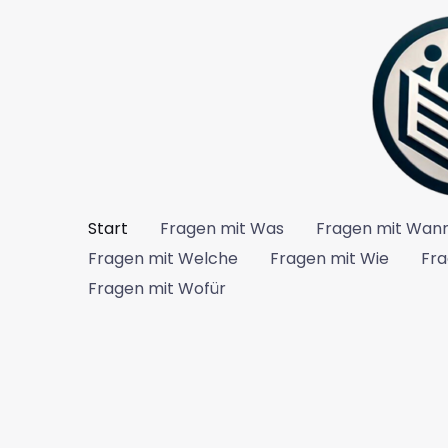
Zum
Inhalt
springen
Start
Fragen mit Was
Fragen mit Wan
Fragen mit Welche
Fragen mit Wie
Fra
Fragen mit Wofür