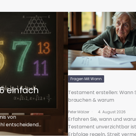
Fragen Mit Wann
6 einfach
Testament erstellen: Wann S
brauchen & warum
Peter Mälzer
4. August 2026
nis von
Erfahren Sie, wann und waru
hl entscheidend…
Testament unverzichtbar ist
Erbfolge regeln, Streit verm