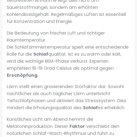
verbreiteten Annahme liegt dies nicht am
Sauerstoffmangel, sondern am erhöhten
Kohlendioxidgehalt. Regelmäßiges Lüften ist essentiell
für Konzentration und Energie.
Die Bedeutung von frischer Luft und richtiger
Raumtemperatur
Die Schlafzimmertemperatur spielt eine entscheidende
Rolle für die
Schlaf
qualität. Ist es zu warm oder kalt,
wird die wichtige REM-Phase verkürzt. Experten
empfehlen 16-19 Grad Celsius als optimal gegen
Erschöpfung
.
Lärm stellt einen gravierenden Störfaktor dar. Sowohl
nächtlicher als auch täglicher Lärm unterbricht
Tiefschlafphasen und aktiviert das Stresssystem. Dies
mindert die Erholungsqualität des
Schlaf
es erheblich.
Künstliches Licht am Abend hemmt die
Melatoninproduktion. Dieser
Faktor
verschiebt den
natürlichen Schlaf-Wach-Rhythmus und führt zu