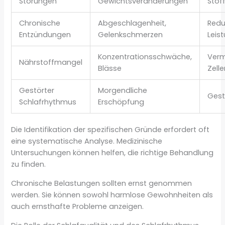
Störungen
Gewichtsveränderungen
Stof
Chronische
Abgeschlagenheit,
Redu
Entzündungen
Gelenkschmerzen
Leis
Konzentrationsschwäche,
Verm
Nährstoffmangel
Blässe
Zell
Gestörter
Morgendliche
Gest
Schlafrhythmus
Erschöpfung
Die Identifikation der spezifischen Gründe erfordert oft
eine systematische Analyse. Medizinische
Untersuchungen können helfen, die richtige Behandlung
zu finden.
Chronische Belastungen sollten ernst genommen
werden. Sie können sowohl harmlose Gewohnheiten als
auch ernsthafte Probleme anzeigen.