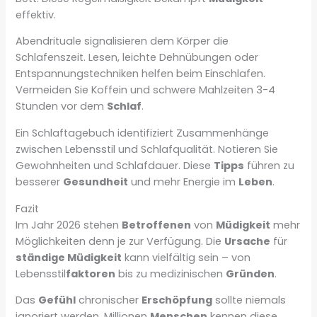
effektiv.
Abendrituale signalisieren dem Körper die
Schlafenszeit. Lesen, leichte Dehnübungen oder
Entspannungstechniken helfen beim Einschlafen.
Vermeiden Sie Koffein und schwere Mahlzeiten 3-4
Stunden vor dem
Schlaf
.
Ein Schlaftagebuch identifiziert Zusammenhänge
zwischen Lebensstil und Schlafqualität. Notieren Sie
Gewohnheiten und Schlafdauer. Diese
Tipps
führen zu
besserer
Gesundheit
und mehr Energie im
Leben
.
Fazit
Im Jahr 2026 stehen
Betroffenen
von
Müdigkeit
mehr
Möglichkeiten denn je zur Verfügung. Die
Ursache
für
ständige Müdigkeit
kann vielfältig sein – von
Lebensstil
faktoren
bis zu medizinischen
Gründen
.
Das
Gefühl
chronischer
Erschöpfung
sollte niemals
ignoriert werden. Millionen
Menschen
kennen diese