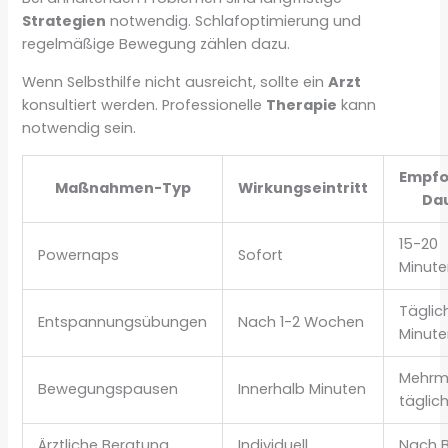
Strategien
notwendig. Schlafoptimierung und
regelmäßige Bewegung zählen dazu.
Wenn Selbsthilfe nicht ausreicht, sollte ein
Arzt
konsultiert werden. Professionelle
Therapie
kann
notwendig sein.
Empfo
Maßnahmen-Typ
Wirkungseintritt
Da
15-20
Powernaps
Sofort
Minute
Täglic
Entspannungsübungen
Nach 1-2 Wochen
Minute
Mehrm
Bewegungspausen
Innerhalb Minuten
täglic
Ärztliche Beratung
Individuell
Nach 