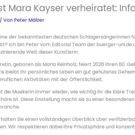
t Mara Kayser verheiratet: Inf
/ Von
Peter Mälzer
eine der bekanntesten deutschen Schlagersängerinnen fas
ibt? Ich bin Peter vom Editorial Team der buerger-uni.de u
zinierende Welt dieser Künstlerin.
retin, geboren als Maria Reinholz, feiert 2026 ihren 60. Ge
re bleibt ihr persönliches Leben ein gut gehütetes Geheimni
ruflichen Aktivitäten mit der Öffentlichkeit.
t die Musikerin immer wieder, wie wichtig ihr die klare T
äre ist. Diese Einstellung macht sie zu einer besonderen 
branche.
rhalten Sie einen vollständigen Überblick über verifizier
llen. Wir respektieren dabei ihre Privatsphäre und konzent