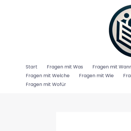
Zum
Inhalt
springen
Start
Fragen mit Was
Fragen mit Wan
Fragen mit Welche
Fragen mit Wie
Fra
Fragen mit Wofür