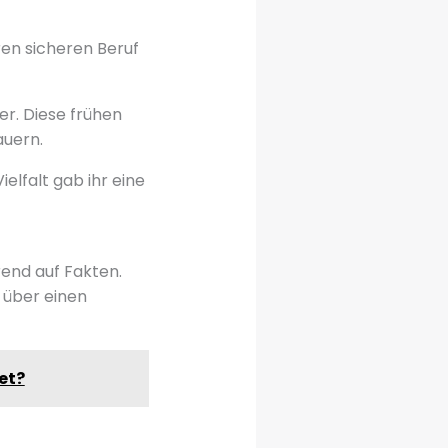
hren sicheren Beruf
er. Diese frühen
auern.
elfalt gab ihr eine
rend auf Fakten.
 über einen
et?