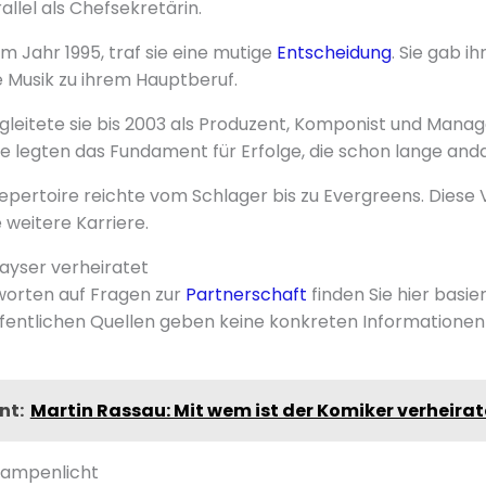
llel als Chefsekretärin.
im Jahr 1995, traf sie eine mutige
Entscheidung
. Sie gab i
 Musik zu ihrem Hauptberuf.
leitete sie bis 2003 als Produzent, Komponist und Manag
e legten das Fundament für Erfolge, die schon lange and
epertoire reichte vom Schlager bis zu Evergreens. Diese Vi
e weitere Karriere.
ayser verheiratet
orten auf Fragen zur
Partnerschaft
finden Sie hier basie
fentlichen Quellen geben keine konkreten Informationen
nt:
Martin Rassau: Mit wem ist der Komiker verheirat
Rampenlicht