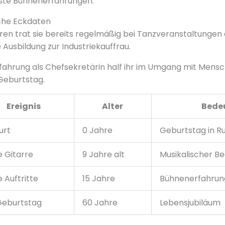
rste Bühnenerfahrungen.
sche Eckdaten
ren trat sie bereits regelmäßig bei Tanzveranstaltungen a
e Ausbildung zur Industriekauffrau.
rfahrung als Chefsekretärin half ihr im Umgang mit Mens
 Geburtstag.
Ereignis
Alter
Bede
urt
0 Jahre
Geburtstag in R
e Gitarre
9 Jahre alt
Musikalischer Be
e Auftritte
15 Jahre
Bühnenerfahrun
Geburtstag
60 Jahre
Lebensjubiläum