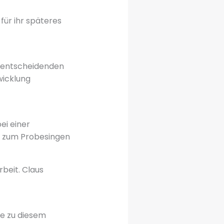
für ihr späteres
m entscheidenden
wicklung
ei einer
an zum Probesingen
beit. Claus
te zu diesem