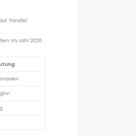
uf. Parallel
chen. Im Jahr 2026
utung
umänien
ginn
g