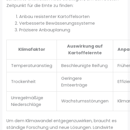
Zeitpunkt für die Ernte zu finden:
Anbau resistenter Kartoffelsorten
Verbesserte Bewässerungssysteme
Präzisere Anbauplanung
Auswirkung auf
Klimafaktor
Anpa
Kartoffelernte
Temperaturanstieg
Beschleunigte Reifung
Frühe
Geringere
Trockenheit
Effiz
Ernteerträge
Unregelmäßige
Wachstumsstörungen
Klima
Niederschläge
Um dem Klimawandel entgegenzuwirken, braucht es
ständige Forschung und neue Lösungen. Landwirte