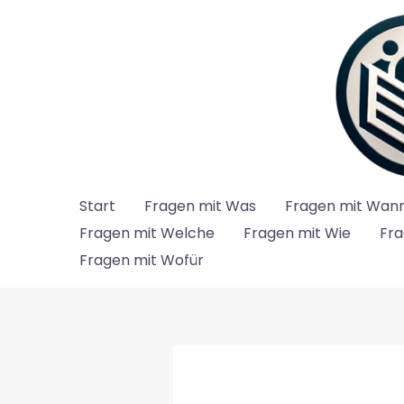
Zum
Inhalt
springen
Start
Fragen mit Was
Fragen mit Wan
Fragen mit Welche
Fragen mit Wie
Fra
Fragen mit Wofür