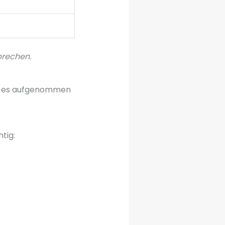
prechen.
gut es aufgenommen
tig: