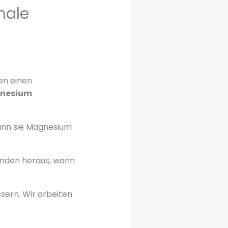
male
en einen
nesium
wann sie Magnesium
finden heraus, wann
sern. Wir arbeiten