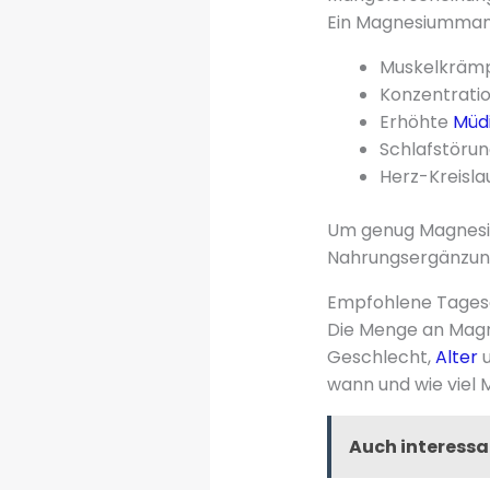
Ein Magnesiumman
Muskelkräm
Konzentratio
Erhöhte
Müdi
Schlafstöru
Herz-Kreisl
Um genug Magnesiu
Nahrungsergänzung
Empfohlene Tagesd
Die Menge an Magne
Geschlecht,
Alter
u
wann und wie viel
Auch interessa