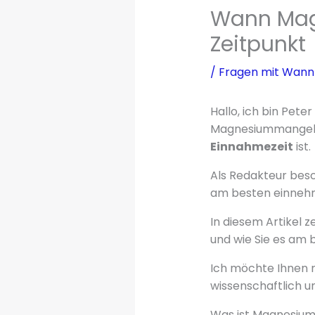
Wann Mag
Zeitpunkt
/
Fragen mit Wann
Hallo, ich bin Pet
Magnesiummangel ha
Einnahmezeit
ist.
Als Redakteur besc
am besten einnehme
In diesem Artikel z
und wie Sie es am
Ich möchte Ihnen n
wissenschaftlich u
Was ist Magnesium 