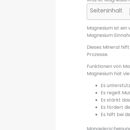
Seiteninhalt
Magnesium ist ein w
Magnesium Einnahme
Dieses Mineral hilf
Prozesse.
Funktionen von Ma
Magnesium hat viel
Es unterstütz
Es regelt Mu
Es stärkt d
Es fördert d
Es hilft bei 
Mangelerscheinung