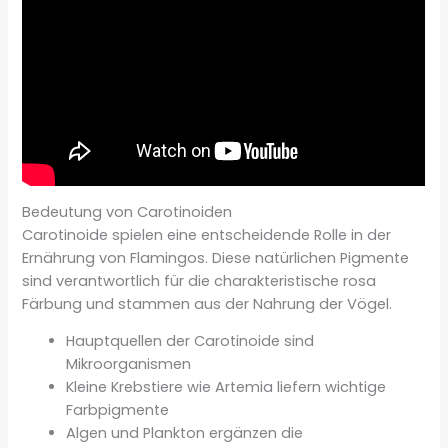
Bedeutung von Carotinoiden
Carotinoide spielen eine entscheidende Rolle in der
Ernährung von Flamingos. Diese natürlichen Pigmente
sind verantwortlich für die charakteristische rosa
Färbung und stammen aus der Nahrung der Vögel.
Hauptquellen der Carotinoide sind
Mikroorganismen
Kleine Krebstiere wie Artemia liefern wichtige
Farbpigmente
Algen und Plankton ergänzen die