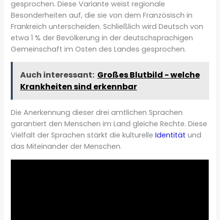
gesprochen. Diese Variante weist regionale
Besonderheiten auf, die sie von dem Französisch in
Frankreich unterscheiden. Schließlich wird Deutsch von
etwa 1 % der Bevölkerung in der deutschsprachigen
Gemeinschaft im Osten des Landes gesprochen.
Auch interessant:
Großes Blutbild - welche
Krankheiten sind erkennbar
Die Anerkennung dieser drei amtlichen Sprachen
garantiert den Menschen im Land gleiche Rechte. Diese
Vielfalt der Sprachen stärkt die kulturelle
Identität
und
das Miteinander der Menschen.