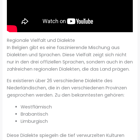
Regionale Vielfalt und Dialekte
In Belgien gibt es eine faszinierende Mischung aus
Dialekten und Sprachen. Diese Vielfalt zeigt sich nicht
nur in den drei offiziellen Sprachen, sondern auch in den
zahlreichen regionalen Dialekten, die das Land prägen.
Es existieren über 26 verschiedene Dialekte des
Niederländischen, die in den verschiedenen Provinzen
gesprochen werden. Zu den bekanntesten gehören:
Westflämisch
Brabantisch
Limburgisch
Diese Dialekte spiegeln die tief verwurzelten Kulturen