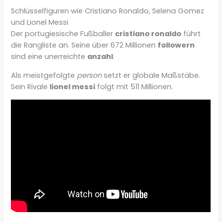
Schlüsselfiguren wie Cristiano Ronaldo, Selena Gomez
und Lionel Messi
Der portugiesische Fußballer
cristiano ronaldo
führt
die Rangliste an. Seine über 672 Millionen
followern
sind eine unerreichte
anzahl
.
Als meistgefolgte
person
setzt er globale Maßstäbe.
Sein Rivale
lionel messi
folgt mit 511 Millionen.