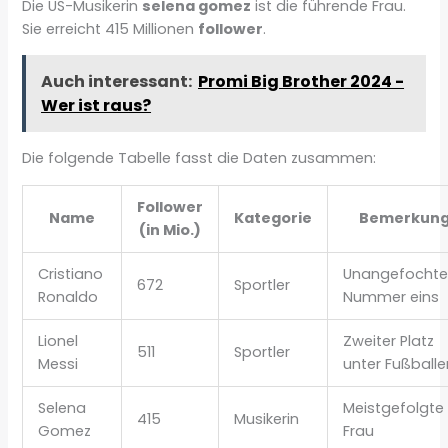
Die US-Musikerin
selena gomez
ist die führende Frau.
Sie erreicht 415 Millionen
follower
.
Auch interessant:
Promi Big Brother 2024 -
Wer ist raus?
Die folgende Tabelle fasst die Daten zusammen:
Follower
Name
Kategorie
Bemerkun
(in Mio.)
Cristiano
Unangefocht
672
Sportler
Ronaldo
Nummer eins
Lionel
Zweiter Platz
511
Sportler
Messi
unter Fußballe
Selena
Meistgefolgte
415
Musikerin
Gomez
Frau