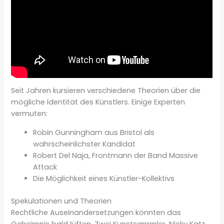
Seit Jahren kursieren verschiedene Theorien über die
mögliche Identität des Künstlers. Einige Experten
vermuten:
Robin Gunningham aus Bristol als
wahrscheinlichster Kandidat
Robert Del Naja, Frontmann der Band Massive
Attack
Die Möglichkeit eines Künstler-Kollektivs
Spekulationen und Theorien
Rechtliche Auseinandersetzungen könnten das
Geheimnis bald lüften. Zwei Kunstsammler, Nicky Katz