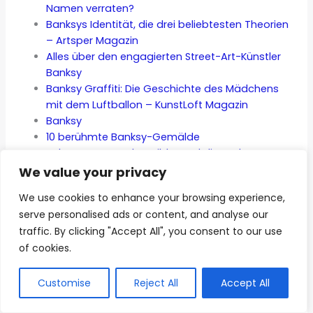
Namen verraten?
Banksys Identität, die drei beliebtesten Theorien
– Artsper Magazin
Alles über den engagierten Street-Art-Künstler
Banksy
Banksy Graffiti: Die Geschichte des Mädchens
mit dem Luftballon – KunstLoft Magazin
Banksy
10 berühmte Banksy-Gemälde
Bekannteste Banksy Bilder und die Bedeutungen
von Banksy’s populärsten Werken
We value your privacy
Der Einfluss des britischen Künstlers Banksy auf
We use cookies to enhance your browsing experience,
Urban Art
serve personalised ads or content, and analyse our
Wer ist Banksy? Alles was du über den
traffic. By clicking "Accept All", you consent to our use
mysteriösen Künstler wissen musst
of cookies.
Banksy – ein politischer Künstler
Kunstwerke von Banksy- Was sagen sie uns über
unsere Gesellschaft?
Customise
Reject All
Accept All
Banksy zwischen Kunst und Kommerz: Eine Kritik