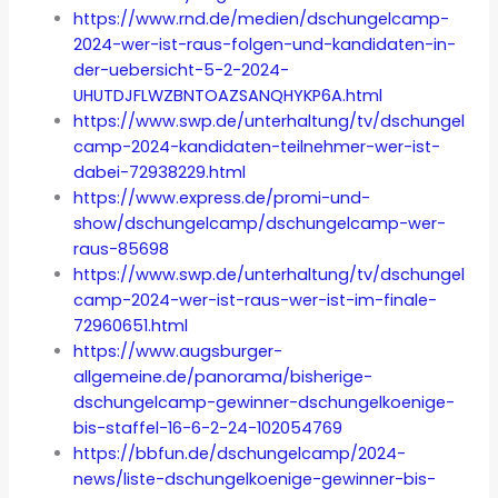
https://www.rnd.de/medien/dschungelcamp-
2024-wer-ist-raus-folgen-und-kandidaten-in-
der-uebersicht-5-2-2024-
UHUTDJFLWZBNTOAZSANQHYKP6A.html
https://www.swp.de/unterhaltung/tv/dschungel
camp-2024-kandidaten-teilnehmer-wer-ist-
dabei-72938229.html
https://www.express.de/promi-und-
show/dschungelcamp/dschungelcamp-wer-
raus-85698
https://www.swp.de/unterhaltung/tv/dschungel
camp-2024-wer-ist-raus-wer-ist-im-finale-
72960651.html
https://www.augsburger-
allgemeine.de/panorama/bisherige-
dschungelcamp-gewinner-dschungelkoenige-
bis-staffel-16-6-2-24-102054769
https://bbfun.de/dschungelcamp/2024-
news/liste-dschungelkoenige-gewinner-bis-