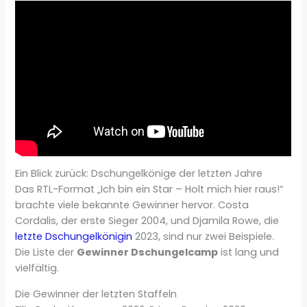
Ein Blick zurück: Dschungelkönige der letzten Jahre
Das RTL-Format „Ich bin ein Star – Holt mich hier raus!“
brachte viele bekannte Gewinner hervor. Costa
Cordalis, der erste Sieger 2004, und Djamila Rowe, die
letzte Dschungelkönigin
2023, sind nur zwei Beispiele.
Die Liste der
Gewinner Dschungelcamp
ist lang und
vielfältig.
Die Gewinner der letzten Staffeln