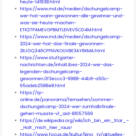
heute-141938.html
https://www.rnd.de/medien/dschungelcamp-
wer-hat-wann-gewonnen-alle-gewinner-und-
was-sie-heute-machen-
ETK2TPAMEVGPBMTLEIVEV5CD4M.html
https://www.rnd.de/medien/dschungelcamp-
2024-wer-hat-das-finale-gewonnen-
2RJGQ346CFFNVKOUVBE3AY6KMA.html
https://www.stuttgarter-
nachrichten.de/inhalt.ibes-2024-wer-das-
legenden-dschungelcamp-
gewonnen.0f3eccc3-9988-44b9-a50c-
65adeb2588e8.html
https://rp-
online.de/panorama/fernsehen/sommer-
dschungelcamp-2024-wer-zumhalbfinale-
gehen-musste-v1_aid-81057569
https://de.wikipedia.org/wiki/Ich_bin_ein_Star_–
_Holt_mich_hier_raus!
https://www.focus.de/kultur/kino_tv/aktuelles-