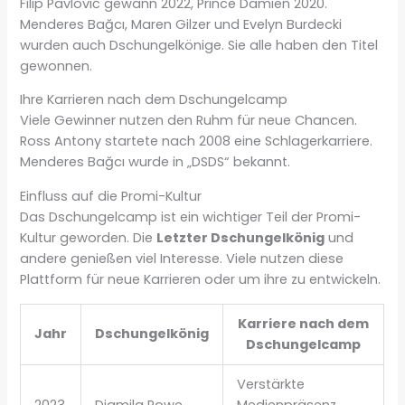
Filip Pavlović gewann 2022, Prince Damien 2020.
Menderes Bağcı, Maren Gilzer und Evelyn Burdecki
wurden auch Dschungelkönige. Sie alle haben den Titel
gewonnen.
Ihre Karrieren nach dem Dschungelcamp
Viele Gewinner nutzen den Ruhm für neue Chancen.
Ross Antony startete nach 2008 eine Schlagerkarriere.
Menderes Bağcı wurde in „DSDS“ bekannt.
Einfluss auf die Promi-Kultur
Das Dschungelcamp ist ein wichtiger Teil der Promi-
Kultur geworden. Die
Letzter Dschungelkönig
und
andere genießen viel Interesse. Viele nutzen diese
Plattform für neue Karrieren oder um ihre zu entwickeln.
Karriere nach dem
Jahr
Dschungelkönig
Dschungelcamp
Verstärkte
2023
Djamila Rowe
Medienpräsenz,