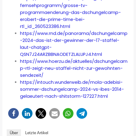
fernsehprogramm/grosse-tv-
programmaenderung-das-dschungelcamp-
erobert-die-prime-time-bei-
rtl_id_260523386.html
https://www.rnd.de/panorama/dschungelcamp
-2024-das-ist-der-gewinner-der-17-staffel-
laut-chatgpt-
QSN7J24ARZBBNAODETZLALUPJ4.html
https://www.hoerzu.de/aktuelles/dschungelcam
p-rtl-zeigt-neu-staffel-nicht-zur-gewohnten-
sendezeit/
https://intouch.wunderweib.de/mola-adebisi-
sommer-dschungelcamp-2024-vs-ibes-2014-
gelaeutert-nach-shitstorm-127227.html
Über
Letzte Artikel