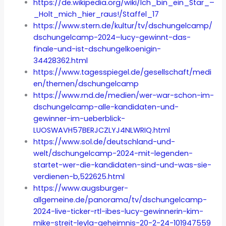
https://de.wikipedia.org/wiki/Ich_bin_ein_Star_–
_Holt_mich_hier_raus!/Staffel_17
https://www.stern.de/kultur/tv/dschungelcamp/
dschungelcamp-2024–lucy-gewinnt-das-
finale-und-ist-dschungelkoenigin-
34428362.html
https://www.tagesspiegel.de/gesellschaft/medi
en/themen/dschungelcamp
https://www.rnd.de/medien/wer-war-schon-im-
dschungelcamp-alle-kandidaten-und-
gewinner-im-ueberblick-
LUOSWAVH57BERJCZLYJ4NLWRIQ.html
https://www.sol.de/deutschland-und-
welt/dschungelcamp-2024-mit-legenden-
startet-wer-die-kandidaten-sind-und-was-sie-
verdienen-b,522625.html
https://www.augsburger-
allgemeine.de/panorama/tv/dschungelcamp-
2024-live-ticker-rtl-ibes-lucy-gewinnerin-kim-
mike-streit-leyla-geheimnis-20-2-24-101947559