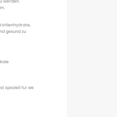
zu werden.
em.
, Kohlenhydrate,
und gesund zu
kale.
ist speziell für sie