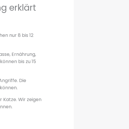
g erklärt
en nur 8 bis 12
asse, Ernährung,
önnen bis zu 15
ngriffe. Die
 können.
 Katze. Wir zeigen
nnen.