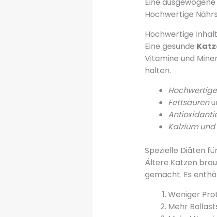
Eine ausgewogene Er
Hochwertige Nährs
Hochwertige Inhalt
Eine gesunde
Katz
Vitamine und Minera
halten.
Hochwertige
Fettsäuren
un
Antioxidanti
Kalzium und
Spezielle Diäten fü
Ältere Katzen brau
gemacht. Es enthäl
Weniger Prot
Mehr Ballast