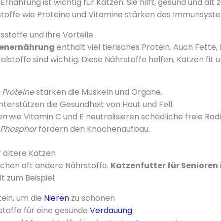
nährung ist wichtig für Katzen. Sie hilft, gesund und alt 
toffe wie Proteine und Vitamine stärken das Immunsyst
sstoffe und ihre Vorteile
enernährung
enthält viel tierisches Protein. Auch Fette
lstoffe sind wichtig. Diese Nährstoffe helfen, Katzen fit 
 Proteine
stärken die Muskeln und Organe.
terstützen die Gesundheit von Haut und Fell.
en
wie Vitamin C und E neutralisieren schädliche freie Radi
 Phosphor
fördern den Knochenaufbau.
r ältere Katzen
chen oft andere Nährstoffe.
Katzenfutter für Senioren
t zum Beispiel:
ein, um die
Nieren
zu schonen
stoffe für eine gesunde
Verdauung