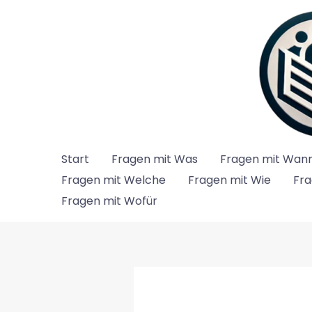
Zum
Inhalt
springen
Start
Fragen mit Was
Fragen mit Wan
Fragen mit Welche
Fragen mit Wie
Fra
Fragen mit Wofür