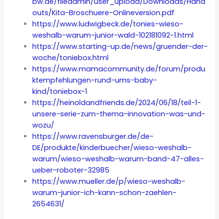
bw.de/fileadmin/user_upload/Downloads/Hand
outs/Kita-Broschuere-Onlineversion.pdf
https://www.ludwigbeck.de/tonies-wieso-
weshalb-warum-junior-wald-102181092-1.html
https://www.starting-up.de/news/gruender-der-
woche/toniebox.html
https://www.mamacommunity.de/forum/produ
ktempfehlungen-rund-ums-baby-
kind/toniebox-1
https://heinoldandfriends.de/2024/06/18/teil-1-
unsere-serie-zum-thema-innovation-was-und-
wozu/
https://www.ravensburger.de/de-
DE/produkte/kinderbuecher/wieso-weshalb-
warum/wieso-weshalb-warum-band-47-alles-
ueber-roboter-32985
https://www.mueller.de/p/wieso-weshalb-
warum-junior-ich-kann-schon-zaehlen-
2654631/