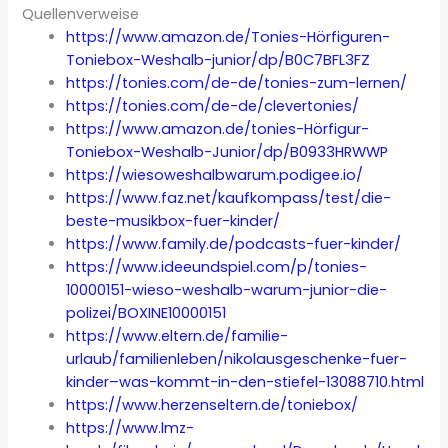
Quellenverweise
https://www.amazon.de/Tonies-Hörfiguren-
Toniebox-Weshalb-junior/dp/B0C7BFL3FZ
https://tonies.com/de-de/tonies-zum-lernen/
https://tonies.com/de-de/clevertonies/
https://www.amazon.de/tonies-Hörfigur-
Toniebox-Weshalb-Junior/dp/B0933HRWWP
https://wiesoweshalbwarum.podigee.io/
https://www.faz.net/kaufkompass/test/die-
beste-musikbox-fuer-kinder/
https://www.family.de/podcasts-fuer-kinder/
https://www.ideeundspiel.com/p/tonies-
10000151-wieso-weshalb-warum-junior-die-
polizei/BOXINE10000151
https://www.eltern.de/familie-
urlaub/familienleben/nikolausgeschenke-fuer-
kinder–was-kommt-in-den-stiefel-13088710.html
https://www.herzenseltern.de/toniebox/
https://www.lmz-