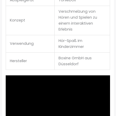
Verschmelzung von
Hören und Spielen zu
Konzept
einem interaktiven
Erlebnis
Hör-Spaß im
Verwendung
Kinderzimmer
Boxine GmbH aus
Hersteller
Düsseldorf