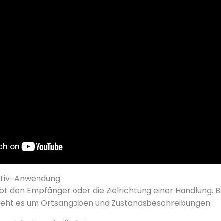
ativ-Anwendung
bt den Empfänger oder die Zielrichtung einer Handlung. 
 geht es um Ortsangaben und Zustandsbeschreibungen.