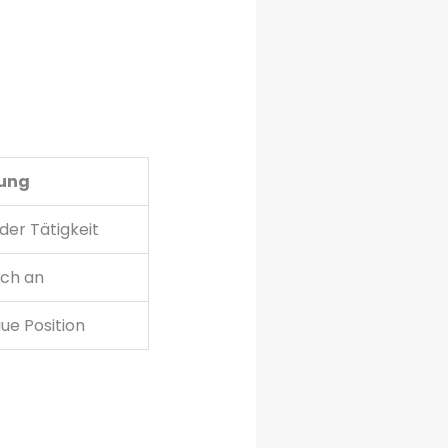
rung
der Tätigkeit
ich an
ue Position