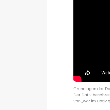
Grundlagen der D
Der Dativ beschrei
von „wo“ im Dativ