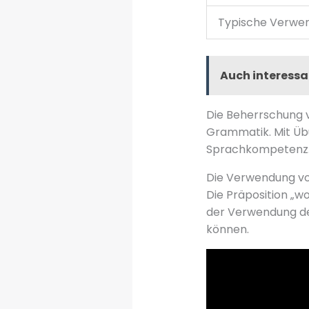
Typische Verwe
Auch interessa
Die Beherrschung v
Grammatik. Mit Üb
Sprachkompetenz
Die Verwendung vo
Die Präposition „w
der Verwendung des
können.