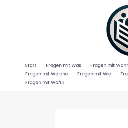
Zum
Inhalt
springen
Start
Fragen mit Was
Fragen mit Wan
Fragen mit Welche
Fragen mit Wie
Fra
Fragen mit Wofür