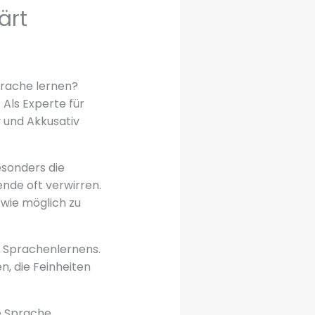
ärt
prache lernen?
 Als Experte für
 und Akkusativ
esonders die
nde oft verwirren.
 wie möglich zu
s Sprachenlernens.
n, die Feinheiten
e Sprache