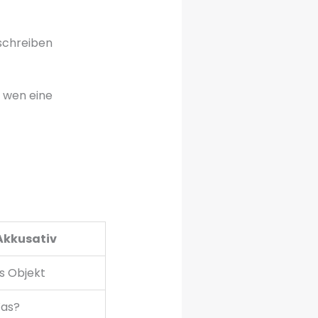
schreiben
r wen eine
Akkusativ
s Objekt
as?