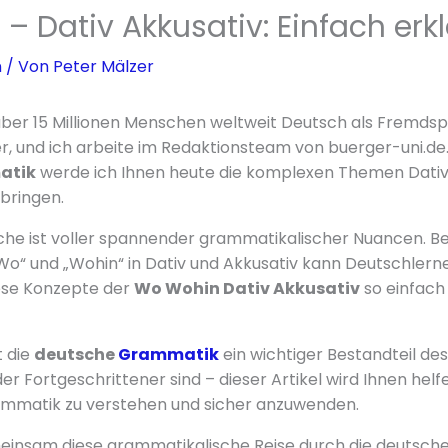
 Dativ Akkusativ: Einfach erkl
n
/ Von
Peter Mälzer
über 15 Millionen Menschen weltweit Deutsch als Fremds
r, und ich arbeite im Redaktionsteam von buerger-uni.de.
atik
werde ich Ihnen heute die komplexen Themen Dativ
bringen.
che ist voller spannender grammatikalischer Nuancen. B
“ und „Wohin“ in Dativ und Akkusativ kann Deutschlerne
diese Konzepte der
Wo Wohin Dativ Akkusativ
so einfach
t die
deutsche
Grammatik
ein wichtiger Bestandteil de
r Fortgeschrittener sind – dieser Artikel wird Ihnen helfe
mmatik zu verstehen und sicher anzuwenden.
meinsam diese grammatikalische Reise durch die deutsch