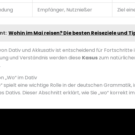
ndung
Empfänger, Nutznießer
Ziel ei
nt:
Wohin im Mai reisen? Die besten Reiseziele und Ti
on Dativ und Akkusativ ist entscheidend für Fortschritte
ung und Verständnis werden diese
Kasus
zum natürlichen
.
n „Wo“ im Dativ
o“ spielt eine wichtige Rolle in der deutschen Grammatik,
 Dativs. Dieser Abschnitt erklärt, wie Sie „wo“ korrekt 