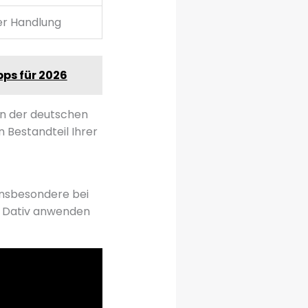
ner Handlung
pps für 2026
 in der deutschen
 Bestandteil Ihrer
 insbesondere bei
im Dativ anwenden