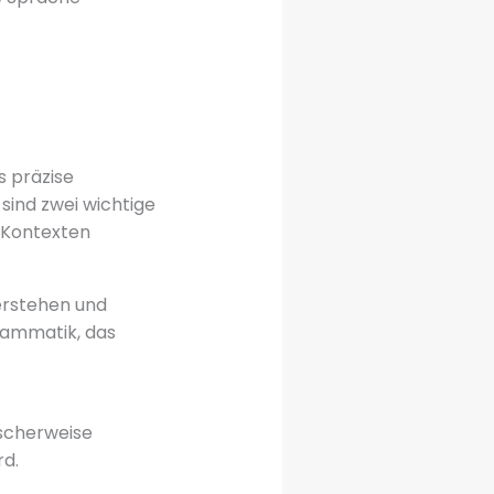
s präzise
sind zwei wichtige
 Kontexten
erstehen und
rammatik, das
ischerweise
d.