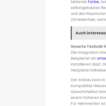
Material,
Farbe
, A
selbstgebautes Re
und den Raumchara
Zufriedenheit, wen
Auch interessa
Smarte Technik f
Die Integration sm
Beispiel ist ein
smar
installieren lässt
Heizpläne individu
Der Einbau kann in
kompatible Heizung
Gewohnheiten kenn
einem höheren Kom
Für Heimwerker ist