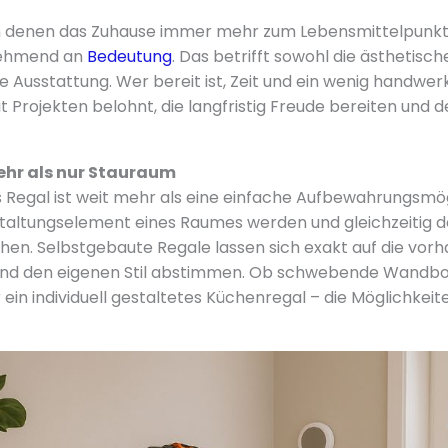
 in denen das Zuhause immer mehr zum Lebensmittelpunkt 
ehmend an
Bedeutung
. Das betrifft sowohl die ästhetisch
e Ausstattung. Wer bereit ist, Zeit und ein wenig handwer
it Projekten belohnt, die langfristig Freude bereiten und d
hr als nur Stauraum
 Regal ist weit mehr als eine einfache Aufbewahrungsmög
taltungselement eines Raumes werden und gleichzeitig 
öhen. Selbstgebaute Regale lassen sich exakt auf die vo
 und den eigenen Stil abstimmen. Ob schwebende Wandb
in individuell gestaltetes Küchenregal – die Möglichkeit