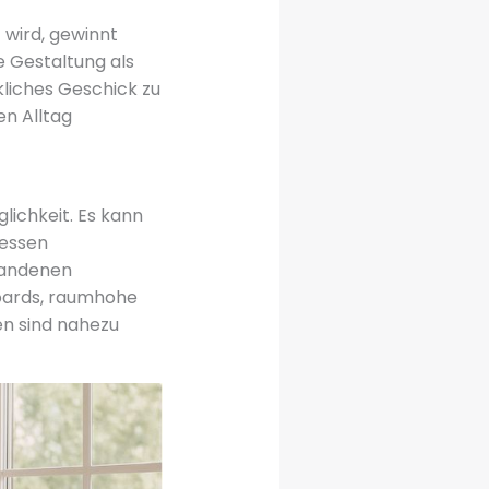
wird, gewinnt
e Gestaltung als
kliches Geschick zu
en Alltag
lichkeit. Es kann
dessen
rhandenen
oards, raumhohe
en sind nahezu