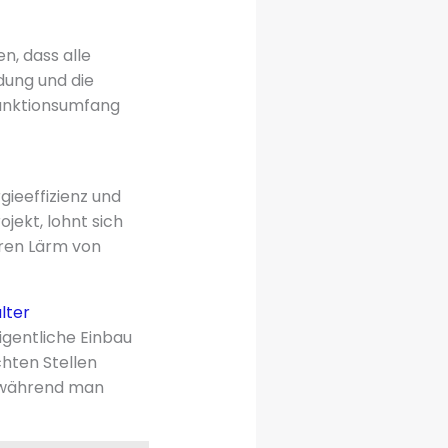
n, dass alle
ung und die
Funktionsumfang
gieeffizienz und
jekt, lohnt sich
ren Lärm von
lter
gentliche Einbau
hten Stellen
, während man