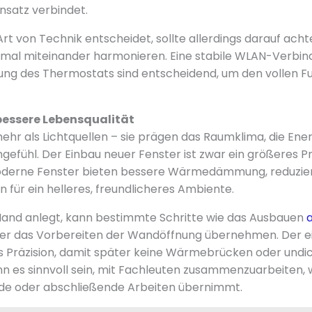
nsatz verbindet.
Art von Technik entscheidet, sollte allerdings darauf achte
al miteinander harmonieren. Eine stabile WLAN-Verbind
erung des Thermostats sind entscheidend, um den vollen 
bessere Lebensqualität
ehr als Lichtquellen – sie prägen das Raumklima, die Ener
fühl. Der Einbau neuer Fenster ist zwar ein größeres Pro
 Moderne Fenster bieten bessere Wärmedämmung, reduzie
 für ein helleres, freundlicheres Ambiente.
Hand anlegt, kann bestimmte Schritte wie das Ausbauen
a
r das Vorbereiten der Wandöffnung übernehmen. Der ei
gs Präzision, damit später keine Wärmebrücken oder undic
nn es sinnvoll sein, mit Fachleuten zusammenzuarbeiten
nde oder abschließende Arbeiten übernimmt.