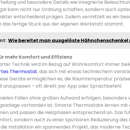
ufteilung und besondere Details wie integrierte Beleuchtun
gal kann nicht nur Ordnung schaffen, sondern auch opti
kter entscheidend prägen. Zudem vermittelt es ein bes
n das fertige Stück aus der eigenen Werkstatt stammt.
nt:
Wie bereitet man ausgelöste Hähnchenschenkel r
ür mehr Komfort und Effizienz
arter Technik wird im Bezug auf Wohnkomfort immer belie
tes Thermostat
, das sich mit etwas technischem Verstä
. Diese Geräte ermöglichen es, die Raumtemperatur präzis
ell anzupassen – oft direkt per App oder Sprachbefehl.
 vielen Fällen ohne großen Aufwand erfolgen, besonders 
sanlage vorhanden ist. Smarte Thermostate lernen mit d
en und passen die Heizphasen entsprechend an. Das führ
fort, sondern auch zu einer spürbaren Reduzierung des 
 die Installation ein spannendes Projekt, das moderne Te