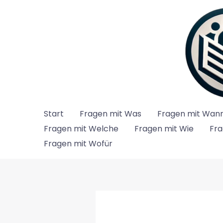
Zum
Inhalt
springen
Start
Fragen mit Was
Fragen mit Wan
Fragen mit Welche
Fragen mit Wie
Fra
Fragen mit Wofür