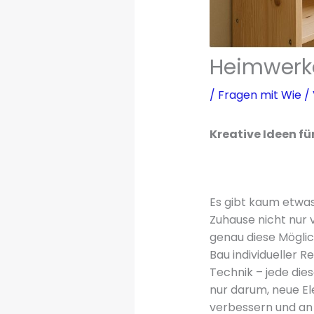
Heimwerke
/
Fragen mit Wie
/
Kreative Ideen fü
Es gibt kaum etwas
Zuhause nicht nur 
genau diese Möglic
Bau individueller R
Technik – jede die
nur darum, neue E
verbessern und an