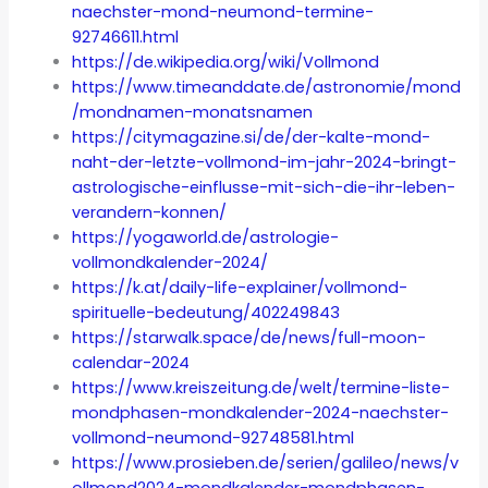
naechster-mond-neumond-termine-
92746611.html
https://de.wikipedia.org/wiki/Vollmond
https://www.timeanddate.de/astronomie/mond
/mondnamen-monatsnamen
https://citymagazine.si/de/der-kalte-mond-
naht-der-letzte-vollmond-im-jahr-2024-bringt-
astrologische-einflusse-mit-sich-die-ihr-leben-
verandern-konnen/
https://yogaworld.de/astrologie-
vollmondkalender-2024/
https://k.at/daily-life-explainer/vollmond-
spirituelle-bedeutung/402249843
https://starwalk.space/de/news/full-moon-
calendar-2024
https://www.kreiszeitung.de/welt/termine-liste-
mondphasen-mondkalender-2024-naechster-
vollmond-neumond-92748581.html
https://www.prosieben.de/serien/galileo/news/v
ollmond2024-mondkalender-mondphasen-