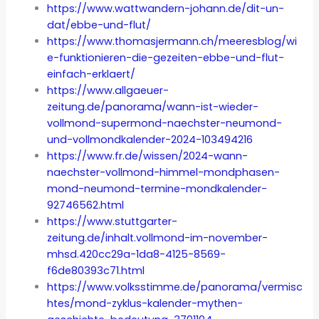
https://www.wattwandern-johann.de/dit-un-
dat/ebbe-und-flut/
https://www.thomasjermann.ch/meeresblog/wi
e-funktionieren-die-gezeiten-ebbe-und-flut-
einfach-erklaert/
https://www.allgaeuer-
zeitung.de/panorama/wann-ist-wieder-
vollmond-supermond-naechster-neumond-
und-vollmondkalender-2024-103494216
https://www.fr.de/wissen/2024-wann-
naechster-vollmond-himmel-mondphasen-
mond-neumond-termine-mondkalender-
92746562.html
https://www.stuttgarter-
zeitung.de/inhalt.vollmond-im-november-
mhsd.420cc29a-1da8-4125-8569-
f6de80393c71.html
https://www.volksstimme.de/panorama/vermisc
htes/mond-zyklus-kalender-mythen-