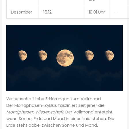
Dezember
15.12.
10:01 Uhr
–
Wissenschaftliche Erklärungen zum Vollmond
Der Mondphasen-Zyklus fasziniert seit jeher die
Mondphasen Wissenschaft
. Der Vollmond entsteht,
wenn Sonne, Erde und Mond in einer Linie stehen. Die
Erde steht dabei zwischen Sonne und Mond.