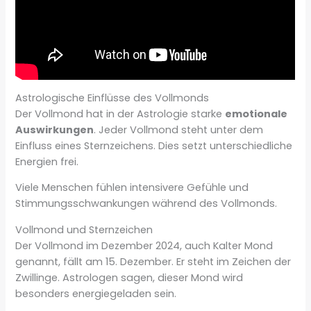
Astrologische Einflüsse des Vollmonds
Der Vollmond hat in der Astrologie starke
emotionale
Auswirkungen
. Jeder Vollmond steht unter dem
Einfluss eines Sternzeichens. Dies setzt unterschiedliche
Energien frei.
Viele Menschen fühlen intensivere Gefühle und
Stimmungsschwankungen während des Vollmonds.
Vollmond und Sternzeichen
Der Vollmond im Dezember 2024, auch Kalter Mond
genannt, fällt am 15. Dezember. Er steht im Zeichen der
Zwillinge. Astrologen sagen, dieser Mond wird
besonders energiegeladen sein.