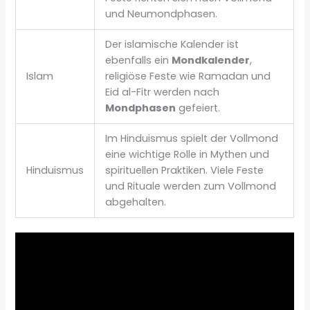
und Neumondphasen.
Der islamische Kalender ist
ebenfalls ein
Mondkalender
,
Islam
religiöse Feste wie Ramadan und
Eid al-Fitr werden nach
Mondphasen
gefeiert.
Im Hinduismus spielt der Vollmond
eine wichtige Rolle in Mythen und
Hinduismus
spirituellen Praktiken. Viele Feste
und Rituale werden zum Vollmond
abgehalten.