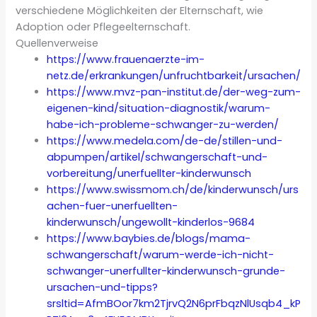
verschiedene Möglichkeiten der Elternschaft, wie
Adoption oder Pflegeelternschaft.
Quellenverweise
https://www.frauenaerzte-im-
netz.de/erkrankungen/unfruchtbarkeit/ursachen/
https://www.mvz-pan-institut.de/der-weg-zum-
eigenen-kind/situation-diagnostik/warum-
habe-ich-probleme-schwanger-zu-werden/
https://www.medela.com/de-de/stillen-und-
abpumpen/artikel/schwangerschaft-und-
vorbereitung/unerfuellter-kinderwunsch
https://www.swissmom.ch/de/kinderwunsch/urs
achen-fuer-unerfuellten-
kinderwunsch/ungewollt-kinderlos-9684
https://www.baybies.de/blogs/mama-
schwangerschaft/warum-werde-ich-nicht-
schwanger-unerfullter-kinderwunsch-grunde-
ursachen-und-tipps?
srsltid=AfmBOor7km2TjrvQ2N6prFbqzNlUsqb4_kP