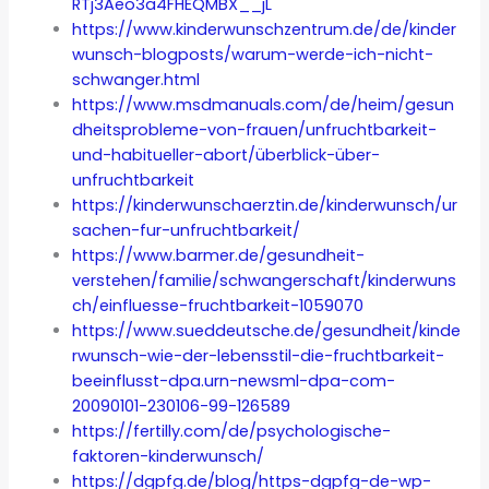
RTj3Aeo3a4FHEQMBX__jL
https://www.kinderwunschzentrum.de/de/kinder
wunsch-blogposts/warum-werde-ich-nicht-
schwanger.html
https://www.msdmanuals.com/de/heim/gesun
dheitsprobleme-von-frauen/unfruchtbarkeit-
und-habitueller-abort/überblick-über-
unfruchtbarkeit
https://kinderwunschaerztin.de/kinderwunsch/ur
sachen-fur-unfruchtbarkeit/
https://www.barmer.de/gesundheit-
verstehen/familie/schwangerschaft/kinderwuns
ch/einfluesse-fruchtbarkeit-1059070
https://www.sueddeutsche.de/gesundheit/kinde
rwunsch-wie-der-lebensstil-die-fruchtbarkeit-
beeinflusst-dpa.urn-newsml-dpa-com-
20090101-230106-99-126589
https://fertilly.com/de/psychologische-
faktoren-kinderwunsch/
https://dgpfg.de/blog/https-dgpfg-de-wp-