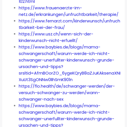
102.html
https://www.frauenaerzte-im-
netz.de/erkrankungen/unfruchtbarkeit/therapie/
https://www.fernarzt.com/kinderwunsch/unfruch
tbarkeit-bei-der-frau/
https://www.usz.ch/wenn-sich-der-
kinderwunsch-nicht-erfuellt/
https://www.baybies.de/blogs/mama-
schwangerschaft/warum-werde-ich-nicht-
schwanger-unerfullter-kinderwunsch-grunde-
ursachen-und-tipps?
srsltid=AfmBOorZO_6ygeKQryB8aZJuKAksenaXNI
XuUt3SgONNw0lIhSmK901n
https://flo.health/de/schwanger-werden/der-
versuch-schwanger-zu-werden/wann-
schwanger-nach-sex
https://www.baybies.de/blogs/mama-
schwangerschaft/warum-werde-ich-nicht-
schwanger-unerfullter-kinderwunsch-grunde-
ursachen-und-tipps?