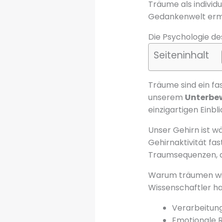
Träume als individ
Gedankenwelt ermö
Die Psychologie d
Seiteninhalt
Träume sind ein f
unserem
Unterbe
einzigartigen Einb
Unser Gehirn ist w
Gehirnaktivität f
Traumsequenzen, au
Warum träumen wi
Wissenschaftler h
Verarbeitun
Emotionale R