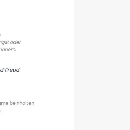
e
ngst oder
rinnern
.
nd Freud
äume beinhalten
: