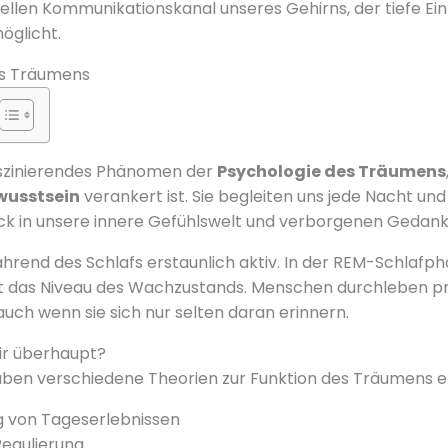
uellen Kommunikationskanal unseres Gehirns, der tiefe Ein
glicht.
es Träumens
aszinierendes Phänomen der
Psychologie des Träumens
wusstsein
verankert ist. Sie begleiten uns jede Nacht und
lick in unsere innere Gefühlswelt und verborgenen Gedank
ährend des Schlafs erstaunlich aktiv. In der REM-Schlafph
ast das Niveau des Wachzustands. Menschen durchleben 
ch wenn sie sich nur selten daran erinnern.
r überhaupt?
aben verschiedene Theorien zur Funktion des Träumens e
g von Tageserlebnissen
egulierung