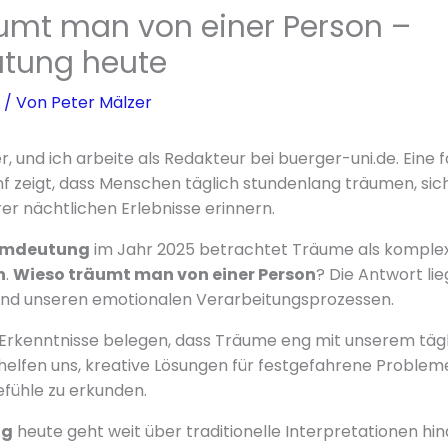
umt man von einer Person –
tung heute
/ Von
Peter Mälzer
, und ich arbeite als Redakteur bei buerger-uni.de. Eine 
nf zeigt, dass Menschen täglich stundenlang träumen, sich
rer nächtlichen Erlebnisse erinnern.
umdeutung
im Jahr 2025 betrachtet Träume als komplex
n
.
Wieso träumt man von einer Person
? Die Antwort lie
nd unseren emotionalen Verarbeitungsprozessen.
 Erkenntnisse belegen, dass Träume eng mit unserem täg
e helfen uns, kreative Lösungen für festgefahrene Problem
fühle zu erkunden.
ng
heute geht weit über traditionelle Interpretationen hin