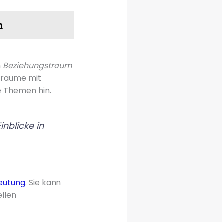
n
n
Beziehungstraum
Träume mit
e Themen hin.
nblicke in
eutung
. Sie kann
llen