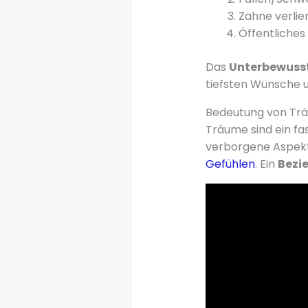
Zähne verlie
Öffentliches
Das
Unterbewuss
tiefsten Wünsche un
Bedeutung von Tr
Träume sind ein fas
verborgene Aspekte
Gefühlen
. Ein
Bezi