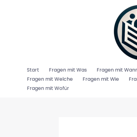
Zum
Inhalt
springen
Start
Fragen mit Was
Fragen mit Wan
Fragen mit Welche
Fragen mit Wie
Fra
Fragen mit Wofür