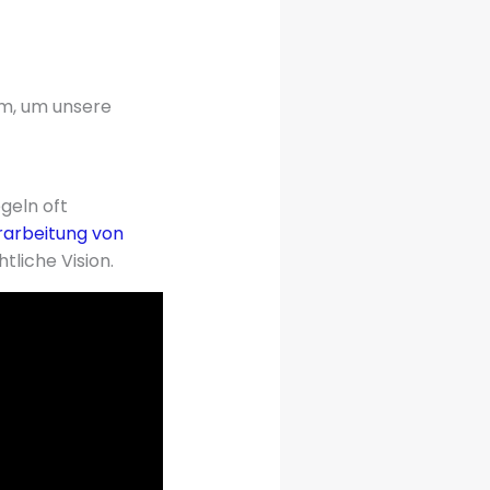
m, um unsere
geln oft
rarbeitung von
tliche Vision.