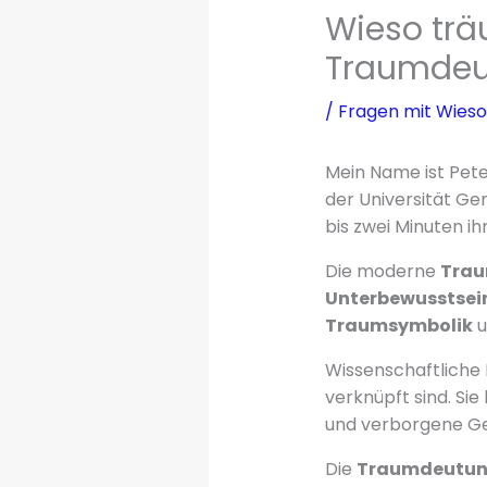
Wieso trä
Traumdeu
/
Fragen mit Wieso
Mein Name ist Peter
der Universität Ge
bis zwei Minuten ih
Die moderne
Tra
Unterbewusstsei
Traumsymbolik
u
Wissenschaftliche
verknüpft sind. Si
und verborgene Ge
Die
Traumdeutu