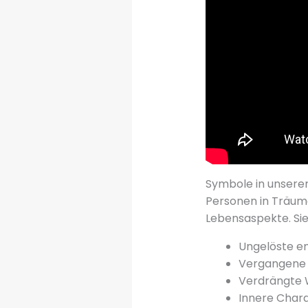
Symbole in unser
Personen in Träum
Lebensaspekte. Si
Ungelöste em
Vergangene 
Verdrängte
Innere Char