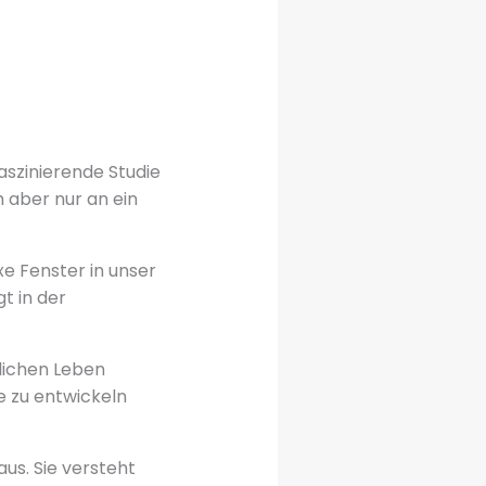
faszinierende Studie
 aber nur an ein
e Fenster in unser
gt in der
lichen Leben
e zu entwickeln
aus. Sie versteht