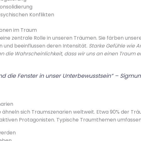
onsolidierung
sychischen Konflikten
tionen im Traum
eine zentrale Rolle in unseren Träumen. Sie färben unser
und beeinflussen deren Intensität.
Starke Gefühle wie A
en die Wahrscheinlichkeit, dass wir uns an einen Traum e
nd die Fenster in unser Unterbewusstsein“ – Sigmu
arien
e ähneln sich Traumszenarien weltweit. Etwa 90% der Tr
 aktiven Protagonisten. Typische Traumthemen umfassen
werden
eben