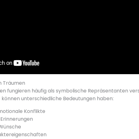
en Träumen
en fungieren häufig als symbolische Repräsentanten ver
e können unterschiedliche Bedeutungen haben:
otionale Konflikte
Erinnerungen
 Wünsche
aktereigenschaften