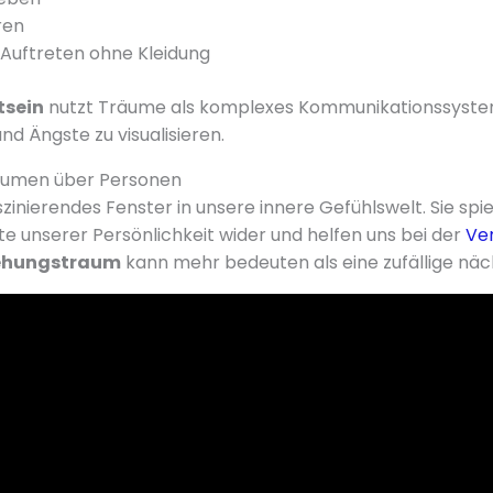
ren
 Auftreten ohne Kleidung
tsein
nutzt Träume als komplexes Kommunikationssyste
d Ängste zu visualisieren.
äumen über Personen
zinierendes Fenster in unsere innere Gefühlswelt. Sie spie
 unserer Persönlichkeit wider und helfen uns bei der
Ve
ehungstraum
kann mehr bedeuten als eine zufällige näch