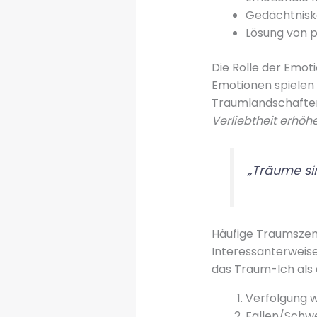
Gedächtnisk
Lösung von p
Die Rolle der Emo
Emotionen spielen 
Traumlandschaften 
Verliebtheit erhöh
„Träume si
Häufige Traumszen
Interessanterweis
das Traum-Ich als
Verfolgung 
Fallen/Schw