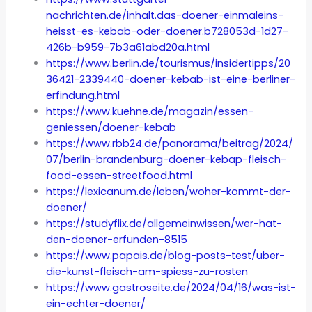
nachrichten.de/inhalt.das-doener-einmaleins-
heisst-es-kebab-oder-doener.b728053d-1d27-
426b-b959-7b3a61abd20a.html
https://www.berlin.de/tourismus/insidertipps/20
36421-2339440-doener-kebab-ist-eine-berliner-
erfindung.html
https://www.kuehne.de/magazin/essen-
geniessen/doener-kebab
https://www.rbb24.de/panorama/beitrag/2024/
07/berlin-brandenburg-doener-kebap-fleisch-
food-essen-streetfood.html
https://lexicanum.de/leben/woher-kommt-der-
doener/
https://studyflix.de/allgemeinwissen/wer-hat-
den-doener-erfunden-8515
https://www.papais.de/blog-posts-test/uber-
die-kunst-fleisch-am-spiess-zu-rosten
https://www.gastroseite.de/2024/04/16/was-ist-
ein-echter-doener/