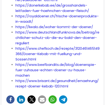
her/edeldoener-100.html
https://donerkebab.ee/de/grosshandels-
leitfaden-fuer-haehnchen-doener-fleisch/
https://royaldoener.ch/frische-doenerprodukte-
in-waadt/
https://liwalo.de/woher-kommt-der-doener/
https://www.deutschlandfunknova.de/beitrag/re
chtlicher-schutz-ob-die-eu-bald-den-doener-
reguliert
https://www.chefkoch.de/rezepte/3120461465149
366/Doener-Kebab-mit-Fuellung-und-
Sossen.html
https://www.beefbandits.de/blog/doenerspie-
fuer-zuhause-echten-doener-zu-hause-
machen
https://www.brisant.de/gesundheit/ernaehrung/
rezept-doener-kebab-120.html