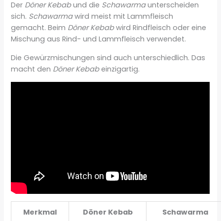
Der
Döner Kebab
und die
Schawarma
unterscheiden
sich.
Schawarma
wird meist mit Lammfleisch
gemacht. Beim
Döner Kebab
wird Rindfleisch oder eine
Mischung aus Rind- und Lammfleisch verwendet.
Die Gewürzmischungen sind auch unterschiedlich. Das
macht den
Döner Kebab
einzigartig.
Merkmal
Döner Kebab
Schawarma