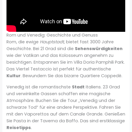
Rom und Venedig: Geschichte und Genuss
Rom, die ewige
Hauptstadt
, bietet fast 3000 Jahre
Geschichte. Bei 21 Grad sind die
Sehenswürdigkeiten
wie der Vatikan und das Kolosseum angenehm zu
besichtigen. Entspannen Sie im Villa Doria Pamphili Park.
Das Viertel Testaccio ist perfekt für authentische
Kultur
. Bewundern Sie das bizarre Quartiere Coppedè.
Venedig ist die romantischste
Stadt
Italiens. 23 Grad
und verwinkelte Gassen schaffen eine magische
Atmosphäre. Buchen Sie die Tour „Venedig und der
schwarze Tod“ für eine andere Perspektive. Fahren Sie
mit den Vaporettos auf dem Canale Grande. Genießen
Sie Pasta in der Taverna da Baffo. Das sind erstklassige
Reisetipps
.