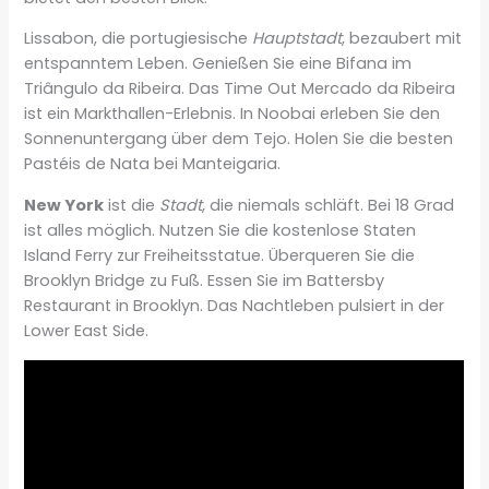
Lissabon, die portugiesische
Hauptstadt
, bezaubert mit
entspanntem Leben. Genießen Sie eine Bifana im
Triângulo da Ribeira. Das Time Out Mercado da Ribeira
ist ein Markthallen-Erlebnis. In Noobai erleben Sie den
Sonnenuntergang über dem Tejo. Holen Sie die besten
Pastéis de Nata bei Manteigaria.
New York
ist die
Stadt
, die niemals schläft. Bei 18 Grad
ist alles möglich. Nutzen Sie die kostenlose Staten
Island Ferry zur Freiheitsstatue. Überqueren Sie die
Brooklyn Bridge zu Fuß. Essen Sie im Battersby
Restaurant in Brooklyn. Das Nachtleben pulsiert in der
Lower East Side.