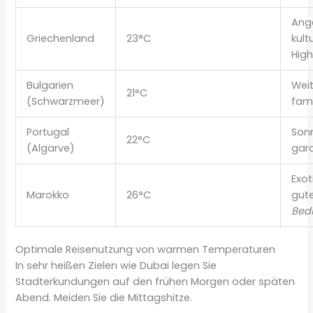
Ang
Griechenland
23°C
kult
High
Bulgarien
Weit
21°C
(Schwarzmeer)
fami
Portugal
Son
22°C
(Algarve)
gara
Exot
Marokko
26°C
gut
Bed
Optimale Reisenutzung von warmen Temperaturen
In sehr heißen Zielen wie Dubai legen Sie
Stadterkundungen auf den frühen Morgen oder späten
Abend. Meiden Sie die Mittagshitze.