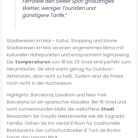
Fernziele den Sweet Spot: großartiges
Wetter, weniger Touristen und
günstigere Tarife.“
Städtereisen im Mai – Kultur, Shopping und Sonne
Städtereisen im Mai vereinen angenehmes Klima mit
kulturellen Höhepunkten und entspanntem Sightseeing.
Die
Temperaturen
von 18 bis 23 Grad sind perfekt zum
Herumlaufen. Sie sind warm genug für Outdoor-
Aktivitäten, aber nicht zu heiß. Zudem sind die Preise
noch nicht in der Hochsaison.
Highlights: Barcelona, Lissabon und New York
Barcelona ist ein spanischer Klassiker. Bei 18 Grad und
acht Sonnenstunden blüht die weltoffene
Stadt
.
Bewundern Sie Gaudís Meisterwerke wie die Sagrada
Familia. Gehen Sie ins Viertel El Born für traditionelle
Restaurants. Der Luftschutzbunker El Turó de Rovira
bietet den besten Blick.