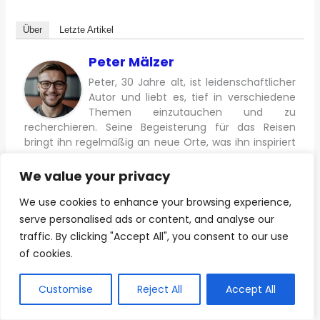
Über
Letzte Artikel
Peter Mälzer
Peter, 30 Jahre alt, ist leidenschaftlicher
Autor und liebt es, tief in verschiedene
Themen einzutauchen und zu
recherchieren. Seine Begeisterung für das Reisen
bringt ihn regelmäßig an neue Orte, was ihn inspiriert
und seine Schreibarbeit bereichert.
We value your privacy
We use cookies to enhance your browsing experience,
serve personalised ads or content, and analyse our
traffic. By clicking "Accept All", you consent to our use
←
Zurück
Weiter
→
of cookies.
Customise
Reject All
Accept All
Ähnliche Artikel