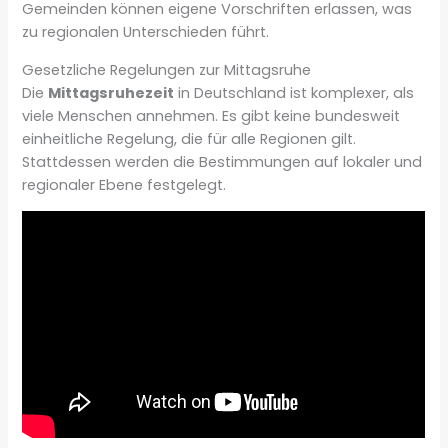
Gemeinden können eigene Vorschriften erlassen, was
zu regionalen Unterschieden führt.
Gesetzliche Regelungen zur Mittagsruhe
Die
Mittagsruhezeit
in Deutschland ist komplexer, als
viele Menschen annehmen. Es gibt keine bundesweit
einheitliche Regelung, die für alle Regionen gilt.
Stattdessen werden die Bestimmungen auf lokaler und
regionaler Ebene festgelegt.