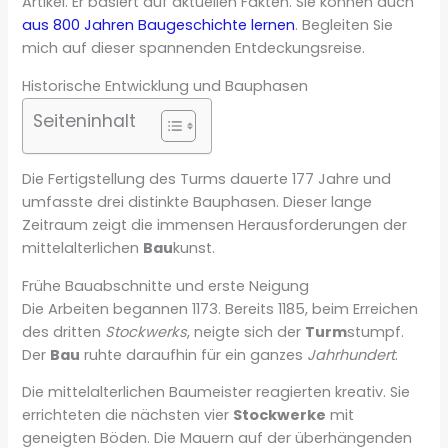
Artikel. Er basiert auf aktuellen Fakten. Sie können auch
aus 800 Jahren Baugeschichte lernen
. Begleiten Sie
mich auf dieser spannenden Entdeckungsreise.
Historische Entwicklung und Bauphasen
Seiteninhalt
Die Fertigstellung des Turms dauerte 177 Jahre und
umfasste drei distinkte Bauphasen. Dieser lange
Zeitraum zeigt die immensen Herausforderungen der
mittelalterlichen
Bau
kunst.
Frühe Bauabschnitte und erste Neigung
Die Arbeiten begannen 1173. Bereits 1185, beim Erreichen
des dritten
Stockwerks
, neigte sich der
Turm
stumpf.
Der
Bau
ruhte daraufhin für ein ganzes
Jahrhundert
.
Die mittelalterlichen Baumeister reagierten kreativ. Sie
errichteten die nächsten vier
Stockwerke
mit
geneigten Böden. Die Mauern auf der überhängenden