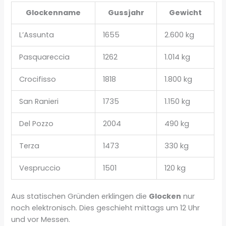
Glockenname
Gussjahr
Gewicht
L’Assunta
1655
2.600 kg
Pasquareccia
1262
1.014 kg
Crocifisso
1818
1.800 kg
San Ranieri
1735
1.150 kg
Del Pozzo
2004
490 kg
Terza
1473
330 kg
Vespruccio
1501
120 kg
Aus statischen Gründen erklingen die
Glocken
nur
noch elektronisch. Dies geschieht mittags um 12 Uhr
und vor Messen.