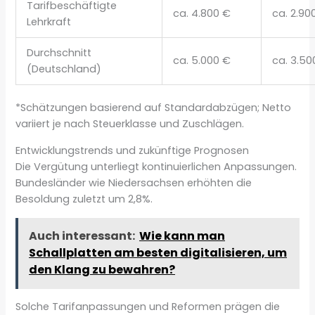
Tarifbeschäftigte
ca. 4.800 €
ca. 2.90
Lehrkraft
Durchschnitt
ca. 5.000 €
ca. 3.50
(Deutschland)
*Schätzungen basierend auf Standardabzügen; Netto
variiert je nach Steuerklasse und Zuschlägen.
Entwicklungstrends und zukünftige Prognosen
Die Vergütung unterliegt kontinuierlichen Anpassungen.
Bundesländer wie Niedersachsen erhöhten die
Besoldung zuletzt um 2,8%.
Auch interessant:
Wie kann man
Schallplatten am besten digitalisieren, um
den Klang zu bewahren?
Solche Tarifanpassungen und Reformen prägen die