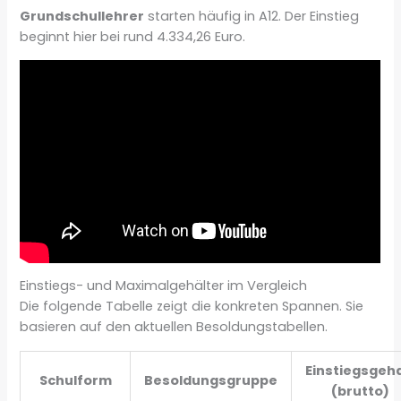
Grundschullehrer
starten häufig in A12. Der Einstieg
beginnt hier bei rund 4.334,26 Euro.
Einstiegs- und Maximalgehälter im Vergleich
Die folgende Tabelle zeigt die konkreten Spannen. Sie
basieren auf den aktuellen Besoldungstabellen.
Einstiegsgeha
Schulform
Besoldungsgruppe
(brutto)