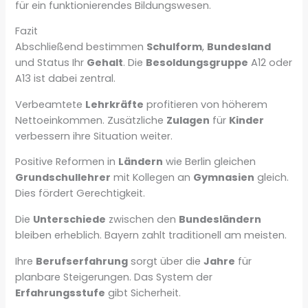
für ein funktionierendes Bildungswesen.
Fazit
Abschließend bestimmen
Schulform
,
Bundesland
und Status Ihr
Gehalt
. Die
Besoldungsgruppe
A12 oder
A13 ist dabei zentral.
Verbeamtete
Lehrkräfte
profitieren von höherem
Nettoeinkommen. Zusätzliche
Zulagen
für
Kinder
verbessern ihre Situation weiter.
Positive Reformen in
Ländern
wie Berlin gleichen
Grundschullehrer
mit Kollegen an
Gymnasien
gleich.
Dies fördert Gerechtigkeit.
Die
Unterschiede
zwischen den
Bundesländern
bleiben erheblich. Bayern zahlt traditionell am meisten.
Ihre
Berufserfahrung
sorgt über die
Jahre
für
planbare Steigerungen. Das System der
Erfahrungsstufe
gibt Sicherheit.